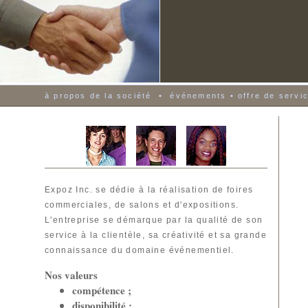
à propos de la société
•
événements
•
offre de servi
Expoz Inc. se dédie à la réalisation de foires
commerciales, de salons et d'expositions
.
L'entreprise se démarque par
la qualité de son
service
à la clientèle,
sa créativité
et sa grande
connaissance
du domaine événementiel.
Nos valeurs
compétence ;
disponibilité ;