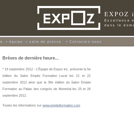
EXPOZ i
Excellence e
dans le dom
ce
•
équipe
•
salle de presse
•
Contactez-nous
Brèves de dernière heure...
* 19 septembre 2012 - L'Équipe de Expoz inc. présente la 5e
édition du Salon Emploi Formation Laval les 21 et 22
septembre 2012 ainsi que la 39e édition du Salon Emploi
Formation au Palais des congrès de Montréal les 25 et 26
septembre 2012.
Toutes les informations sur
www.emploiformation.com